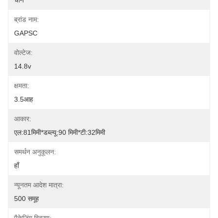
चीन
ब्रांड नाम:
GAPSC
वोल्टेज:
14.8v
क्षमता:
3.5आह
आकार:
एल:81मिमी*डब्ल्यू:90 मिमी*टी:32मिमी
समर्थन अनुकूलन:
हाँ
न्यूनतम आदेश मात्रा:
500 समूह